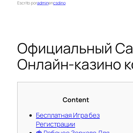
Escrito por
admin
en
csdino
Официальный Сайт
Онлайн-казино 
Content
Бесплатная Игра без
Регистрации
🍓 Рабочее Зеркало Для