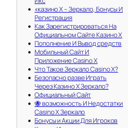
Икс
«казино Х – Зеркало, Бонусы И
Регистрация
Как Зарегистрироваться На
Официальном Сайте Казино Х
Пополнение И Вывод средств
Мобильный Сайт И
Приложение Casino X
Что Такое Зеркало Casino X?
Безопасно разве Играть
Через Казино Х Зеркало?
Официальный Сайт
🐝 возможность И Недостатки
Casino X Зеркало
Бонусы и Акции Для Игроков