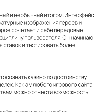
ный и необычный итогом. Интерфейс
икатурные изображения героев и
орое сочетает и себе передовые
исциплину пользователя. Он начинаю
 ставок и тестировать более
 осознать казино по достоинству.
лек. Как а у любого игрового сайта,
ествам можно отнести возможность