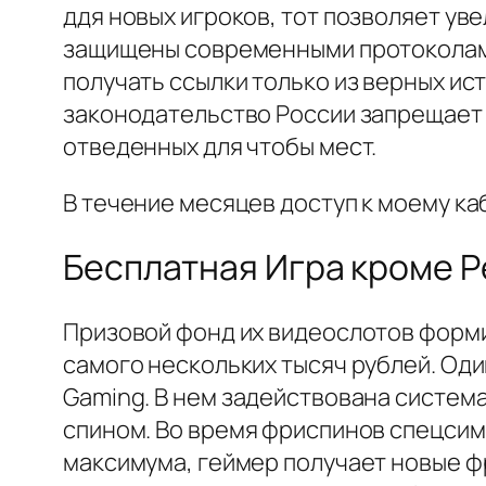
ддя новых игроков, тот позволяет ув
защищены современными протоколами
получать ссылки только из верных и
законодательство России запрещает 
отведенных для чтобы мест.
В течение месяцев доступ к моему ка
Бесплатная Игра кроме 
Призовой фонд их видеослотов форми
самого нескольких тысяч рублей. Оди
Gaming. В нем задействована систем
спином. Во время фриспинов спецсим
максимума, геймер получает новые ф