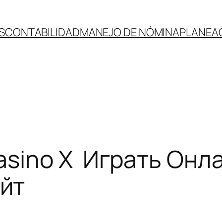
S
CONTABILIDAD
MANEJO DE NÓMINA
PLANEAC
sino X ️ Играть Онла
йт