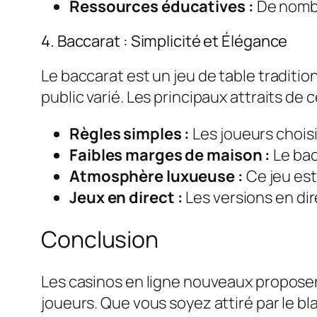
Ressources éducatives :
De nombre
4. Baccarat : Simplicité et Élégance
Le baccarat est un jeu de table tradition
public varié. Les principaux attraits de
Règles simples :
Les joueurs choisi
Faibles marges de maison :
Le bac
Atmosphère luxueuse :
Ce jeu est
Jeux en direct :
Les versions en dir
Conclusion
Les casinos en ligne nouveaux proposent
joueurs. Que vous soyez attiré par le bl