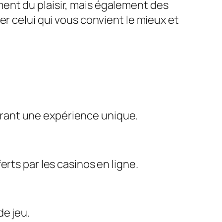
ent du plaisir, mais également des
er celui qui vous convient le mieux et
offrant une expérience unique.
rts par les casinos en ligne.
de jeu.