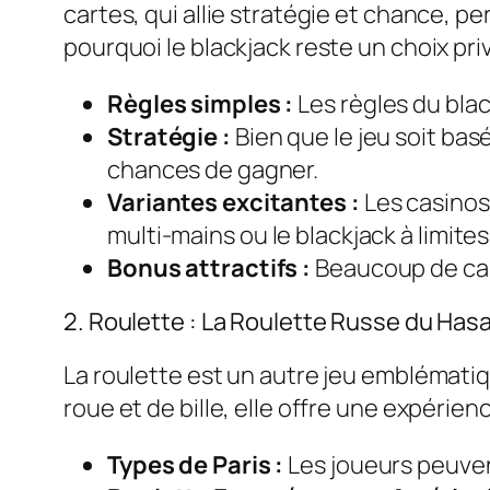
cartes, qui allie stratégie et chance, p
pourquoi le blackjack reste un choix priv
Règles simples :
Les règles du blac
Stratégie :
Bien que le jeu soit bas
chances de gagner.
Variantes excitantes :
Les casinos
multi-mains ou le blackjack à limite
Bonus attractifs :
Beaucoup de casi
2. Roulette : La Roulette Russe du Has
La roulette est un autre jeu emblématiq
roue et de bille, elle offre une expérie
Types de Paris :
Les joueurs peuvent