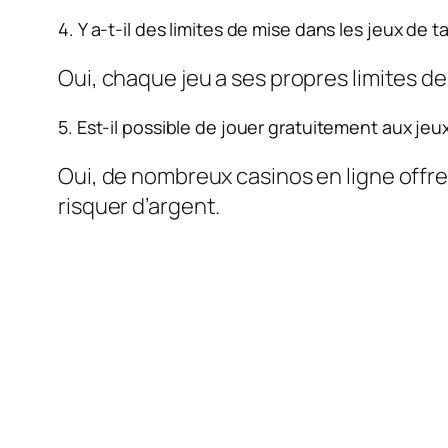
4. Y a-t-il des limites de mise dans les jeux de t
Oui, chaque jeu a ses propres limites de
5. Est-il possible de jouer gratuitement aux jeu
Oui, de nombreux casinos en ligne offre
risquer d’argent.