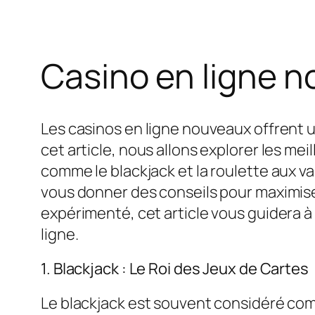
Casino en ligne n
Les casinos en ligne nouveaux offrent un
cet article, nous allons explorer les me
comme le blackjack et la roulette aux v
vous donner des conseils pour maximise
expérimenté, cet article vous guidera 
ligne.
1. Blackjack : Le Roi des Jeux de Cartes
Le blackjack est souvent considéré comm