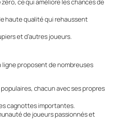
zéro, ce qui améliore les chances de
e haute qualité qui rehaussent
piers et d’autres joueurs.
en ligne proposent de nombreuses
s populaires, chacun avec ses propres
des cagnottes importantes.
munauté de joueurs passionnés et