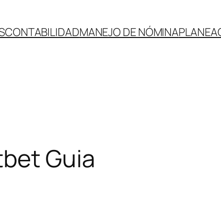
S
CONTABILIDAD
MANEJO DE NÓMINA
PLANEAC
bet Guia