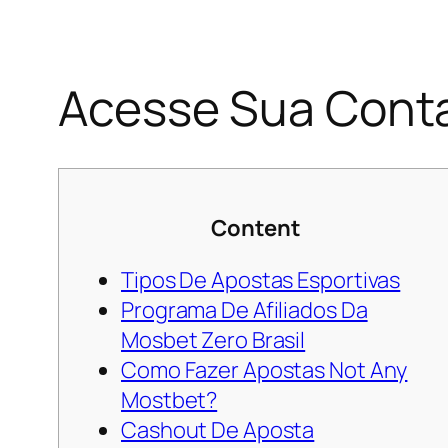
Acesse Sua Conta 
Content
Tipos De Apostas Esportivas
Programa De Afiliados Da
Mosbet Zero Brasil
Como Fazer Apostas Not Any
Mostbet?
Cashout De Aposta