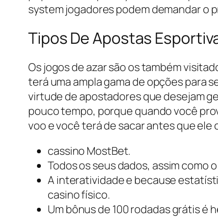
system jogadores podem demandar o pr
Tipos De Apostas Esportiv
Os jogos de azar são os também visita
terá uma ampla gama de opções para se 
virtude de apostadores que desejam gera
pouco tempo, porque quando você provo
voo e você terá de sacar antes que ele 
cassino MostBet.
Todos os seus dados, assim como o 
A interatividade e because estatíst
casino físico.
Um bônus de 100 rodadas grátis é h