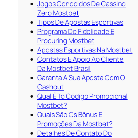
Jogos Conocidos De Cassino
Zero Mostbet
Tipos De Apostas Esportivas
Programa De Fidelidade E
Procuring Mostbet
Apostas Esportivas Na Mostbet
Contatos E Apoio Ao Cliente
Da Mostbet Brasil
Garanta A Sua Aposta Com O
Cashout
Qual É To Código Promocional
Mostbet?
Quais São Os Bônus E
Promoções Da Mostbet?
Detalhes De Contato Do