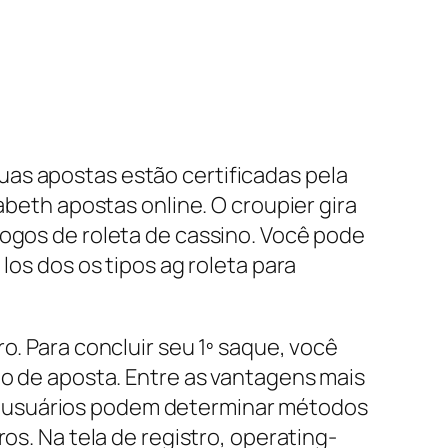
as apostas estão certificadas pela
abeth apostas online. O croupier gira
jogos de roleta de cassino. Você pode
los dos os tipos ag roleta para
o. Para concluir seu 1º saque, você
lo de aposta. Entre as vantagens mais
s usuários podem determinar métodos
os. Na tela de registro, operating-