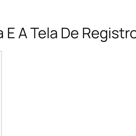
E A Tela De Registr