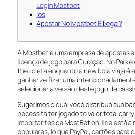
Login Mostbet
Ios
Apostar No Mostbet É Legal?
A Mostbet é uma empresa de apostas esp
licença de jogo para Curaçao. No País e 
the roleta enquanto a new bola viaja é
ganhar ze fizer uma intencionadamente no
selecionar a versão deste jogo de cass
Sugerimos o qual você distribua sua ban
necessita ter jogado to valor total car
importantes da MostBet on-line está 
populares, lo que PayPal, cartões para c