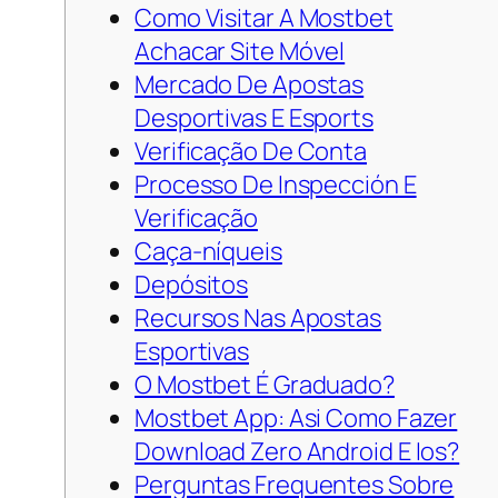
Como Visitar A Mostbet
Achacar Site Móvel
Mercado De Apostas
Desportivas E Esports
Verificação De Conta
Processo De Inspección E
Verificação
Caça-níqueis
Depósitos
Recursos Nas Apostas
Esportivas
O Mostbet É Graduado?
Mostbet App: Asi Como Fazer
Download Zero Android E Ios?
Perguntas Frequentes Sobre