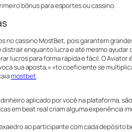
imeiro bônus para esportes ou cassino.
as
dos no cassino MostBet, pois garantem grande
distrair enquanto lucra e até mesmo ayudar d
r lucros para forma rápida e fácil. O Aviator 
ca sua aposta,» «to coeficiente se multiplic
caia
mostbet
.
dinheiro aplicado por você na plataforma, s
icas em beat real criam alguma experiência ime
exaedro ao participante com cada depósito b