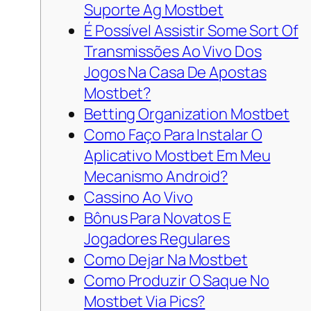
Suporte Ag Mostbet
É Possível Assistir Some Sort Of
Transmissões Ao Vivo Dos
Jogos Na Casa De Apostas
Mostbet?
Betting Organization Mostbet
Como Faço Para Instalar O
Aplicativo Mostbet Em Meu
Mecanismo Android?
Cassino Ao Vivo
Bônus Para Novatos E
Jogadores Regulares
Como Dejar Na Mostbet
Como Produzir O Saque No
Mostbet Via Pics?