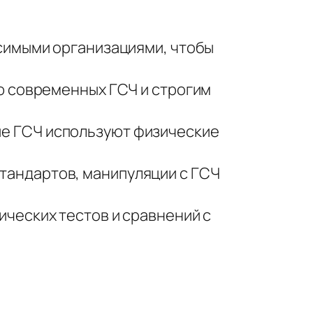
симыми организациями, чтобы
ю современных ГСЧ и строгим
ие ГСЧ используют физические
тандартов, манипуляции с ГСЧ
ических тестов и сравнений с