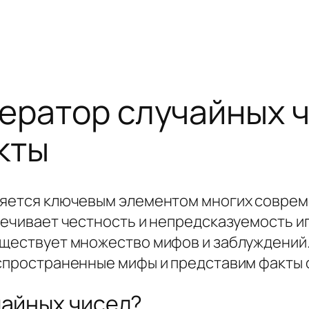
нератор случайных ч
кты
ляется ключевым элементом многих соврем
печивает честность и непредсказуемость иг
уществует множество мифов и заблуждений. 
аспространенные мифы и представим факты 
чайных чисел?