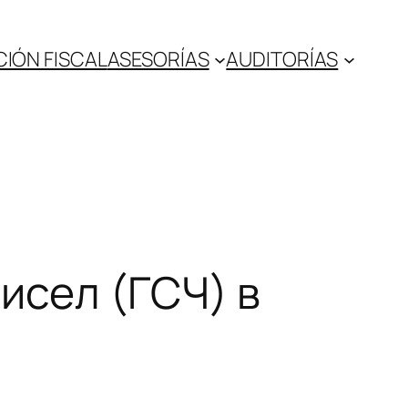
IÓN FISCAL
ASESORÍAS
AUDITORÍAS
исел (ГСЧ) в