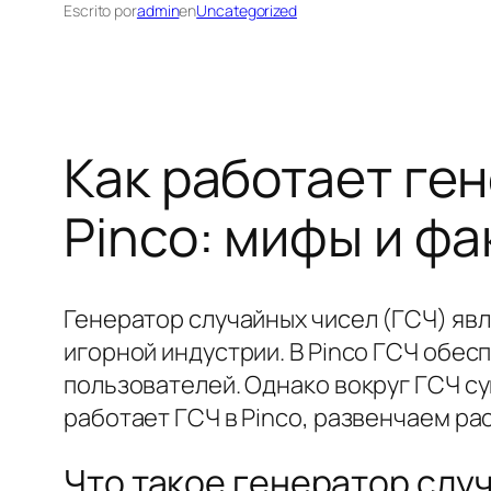
Escrito por
admin
en
Uncategorized
Как работает ге
Pinco: мифы и фа
Генератор случайных чисел (ГСЧ) яв
игорной индустрии. В Pinco ГСЧ обес
пользователей. Однако вокруг ГСЧ с
работает ГСЧ в Pinco, развенчаем р
Что такое генератор слу