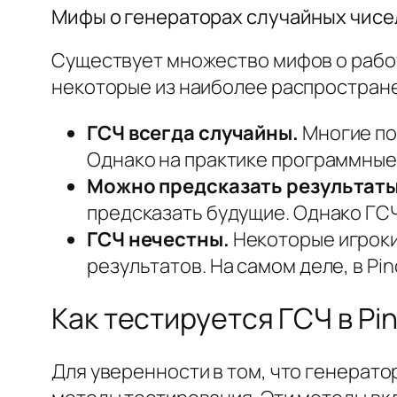
Мифы о генераторах случайных чисе
Существует множество мифов о работ
некоторые из наиболее распростран
ГСЧ всегда случайны.
Многие по
Однако на практике программные
Можно предсказать результаты
предсказать будущие. Однако ГСЧ
ГСЧ нечестны.
Некоторые игроки
результатов. На самом деле, в Pi
Как тестируется ГСЧ в Pi
Для уверенности в том, что генерато