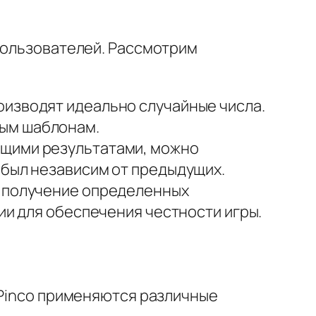
 пользователей. Рассмотрим
оизводят идеально случайные числа.
ным шаблонам.
дущими результатами, можно
 был независим от предыдущих.
а получение определенных
ии для обеспечения честности игры.
 Pinco применяются различные