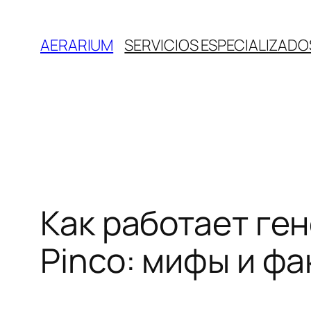
AERARIUM
SERVICIOS ESPECIALIZADO
Как работает ге
Pinco: мифы и фа