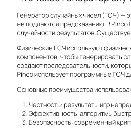
Генератор случайных чисел (ГСЧ) — э
не поддаются предсказанию. В Pinco 
случайности результатов. Существуе
Физические ГСЧ используют физическ
компонентов, чтобы генерировать сл
создают последовательности, которы
Pinco использует программные ГСЧ дл
Основные преимущества использовани
Честность: результаты игр непре
Эффективность: алгоритмы быстро
Безопасность: современный крип