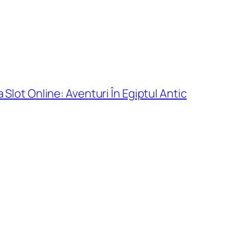
 Slot Online: Aventuri În Egiptul Antic