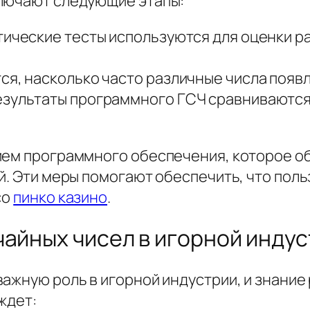
ключают следующие этапы:
стические тесты используются для оценки 
ся, насколько часто различные числа появ
езультаты программного ГСЧ сравниваются
ием программного обеспечения, которое о
й. Эти меры помогают обеспечить, что пол
co
пинко казино
.
чайных чисел в игорной инду
ажную роль в игорной индустрии, и знание 
ждет: