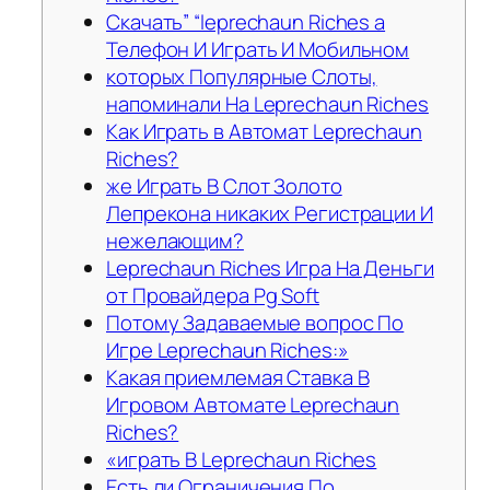
Скачать” “leprechaun Riches а
Телефон И Играть И Мобильном
которых Популярные Слоты,
напоминали На Leprechaun Riches
Как Играть в Автомат Leprechaun
Riches?
же Играть В Слот Золото
Лепрекона никаких Регистрации И
нежелающим?
Leprechaun Riches Игра На Деньги
от Провайдера Pg Soft
Потому Задаваемые вопрос По
Игре Leprechaun Riches:»
Какая приемлемая Ставка В
Игровом Автомате Leprechaun
Riches?
«играть В Leprechaun Riches
Есть ли Ограничения По