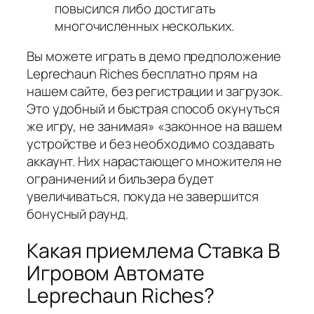
повысился либо достигать
многочисленных нескольких.
Вы можете играть в демо предположение
Leprechaun Riches бесплатно прям на
нашем сайте, без регистрации и загрузок.
Это удобный и быстрая способ окунуться
же игру, не занимая» «законное на вашем
устройстве и без необходимо создавать
аккаунт. Них нарастающего множителя не
ограничений и бильзера будет
увеличиваться, покуда не завершится
бонусный раунд.
Какая приемлема Ставка В
Игровом Автомате
Leprechaun Riches?