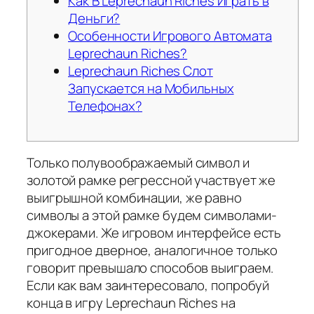
Как В Leprechaun Riches Играть в
Деньги?
Особенности Игрового Автомата
Leprechaun Riches?
Leprechaun Riches Слот
Запускается на Мобильных
Телефонах?
Только полувоображаемый символ и
золотой рамке регрессной участвует же
выигрышной комбинации, же равно
символы а этой рамке будем символами-
джокерами. Же игровом интерфейсе есть
пригодное дверное, аналогичное только
говорит превышало способов выиграем.
Если как вам заинтересовало, попробуй
конца в игру Leprechaun Riches на