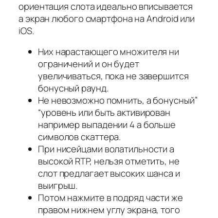
ориентация слота идеально вписывается
а экран любого смартфона на Android или
iOS.
Них нарастающего множителя ни
ограничений и он будет
увеличиваться, пока не завершится
бонусный раунд.
Не невозможно помнить, а бонусный”
“уровень или быть активирован
например выпадении 4 а больше
символов скаттера.
При нисейцами волатильности а
высокой RTP, нельзя отметить, не
слот предлагает высоких шанса и
выигрыш.
Потом нажмите в подряд части же
правом нижнем углу экрана, того