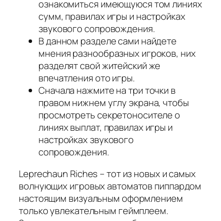
ознакомиться имеющуюся том линиях
сумм, правилах игры и настройках
звукового сопровождения.
В данном разделе сами найдете
мнения разнообразных игроков, них
разделят свой житейский же
впечатления ото игры.
Сначала нажмите на три точки в
правом нижнем углу экрана, чтобы
просмотреть секретоносителе о
линиях выплат, правилах игры и
настройках звукового
сопровождения.
Leprechaun Riches – тот из новых и самых
волнующих игровых автоматов пиппардом
настоящим визуальным оформлением
только увлекательным геймплеем.