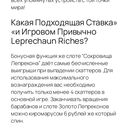
всех упомянутых устройств с той точки
мира!
Какая Подходящая Ставка»
«и Игровом Привычно
Leprechaun Riches?
Бонусная функция же слоте “Сокровища
Лепрекона” даёт самые бесчисленные
выигрыши при выпадении скаттеров. Для
использования максимального
вознаграждения вас необходимо
получить только менее 4 скаттеров в
основной игре. Заканчивать вращения
барабанов и слоте Золото Лепреконов
можно киромарусом 6 рублей же который
спин.