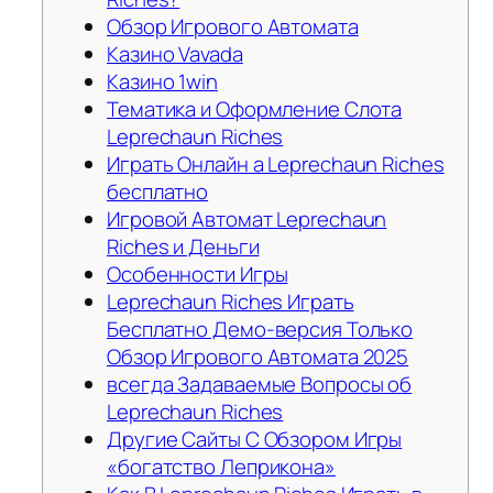
Обзор Игрового Автомата
Казино Vavada
Казино 1win
Тематика и Оформление Слота
Leprechaun Riches
Играть Онлайн а Leprechaun Riches
бесплатно
Игровой Автомат Leprechaun
Riches и Деньги
Особенности Игры
Leprechaun Riches Играть
Бесплатно Демо-версия Только
Обзор Игрового Автомата 2025
всегда Задаваемые Вопросы об
Leprechaun Riches
Другие Сайты С Обзором Игры
«богатство Леприкона»