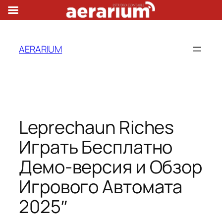
AERARIUM
Leprechaun Riches
Играть Бесплатно
Демо-версия и Обзор
Игрового Автомата
2025″