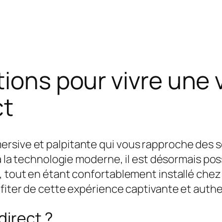
tions pour vivre une 
ct
sive et palpitante qui vous rapproche des se
 à la technologie moderne, il est désormais pos
 tout en étant confortablement installé chez s
ofiter de cette expérience captivante et auth
direct ?