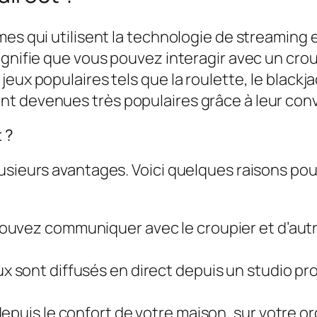
es qui utilisent la technologie de streaming e
ignifie que vous pouvez interagir avec un cro
eux populaires tels que la roulette, le blackj
 devenues très populaires grâce à leur convivi
 ?
lusieurs avantages. Voici quelques raisons po
uvez communiquer avec le croupier et d’autres
ux sont diffusés en direct depuis un studio p
puis le confort de votre maison, sur votre o