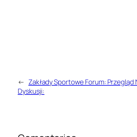
←
Zakłady Sportowe Forum: Przegląd
Dyskusji: