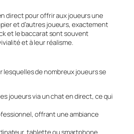
n direct pour offrir aux joueurs une
upier et d’autres joueurs, exactement
ack et le baccarat sont souvent
alité et à leur réalisme.
ur lesquelles de nombreux joueurs se
 joueurs via un chat en direct, ce qui
rofessionnel, offrant une ambiance
rdinateur, tablette ou smartphone.