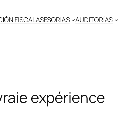
IÓN FISCAL
ASESORÍAS
AUDITORÍAS
vraie expérience