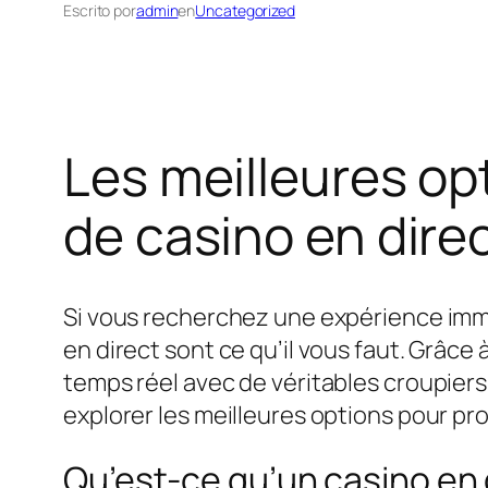
Escrito por
admin
en
Uncategorized
Les meilleures op
de casino en dire
Si vous recherchez une expérience immer
en direct sont ce qu’il vous faut. Grâce
temps réel avec de véritables croupiers,
explorer les meilleures options pour pr
Qu’est-ce qu’un casino en 