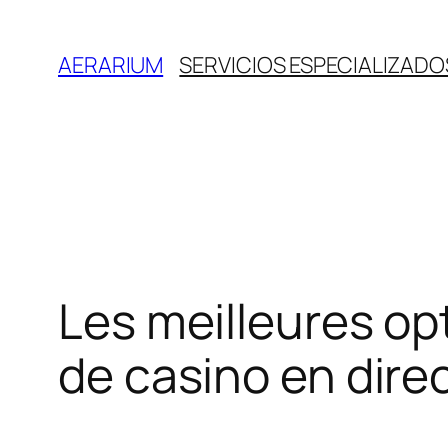
AERARIUM
SERVICIOS ESPECIALIZADO
Les meilleures op
de casino en dire