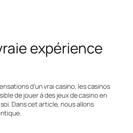
vraie expérience
nsations d’un vrai casino, les casinos
sible de jouer à des jeux de casino en
oi. Dans cet article, nous allons
entique.