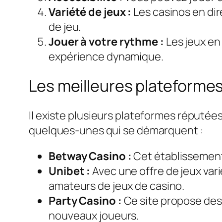
Variété de jeux :
Les casinos en dir
de jeu.
Jouer à votre rythme :
Les jeux en
expérience dynamique.
Les meilleures plateformes
Il existe plusieurs plateformes réputées
quelques-unes qui se démarquent :
Betway Casino :
Cet établissement 
Unibet :
Avec une offre de jeux var
amateurs de jeux de casino.
Party Casino :
Ce site propose des 
nouveaux joueurs.