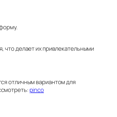
форму.
я, что делает их привлекательными
тся отличным вариантом для
ссмотреть:
pinco