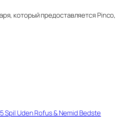
ря, который предоставляется Pinco,
5 Spil Uden Rofus & Nemid Bedste