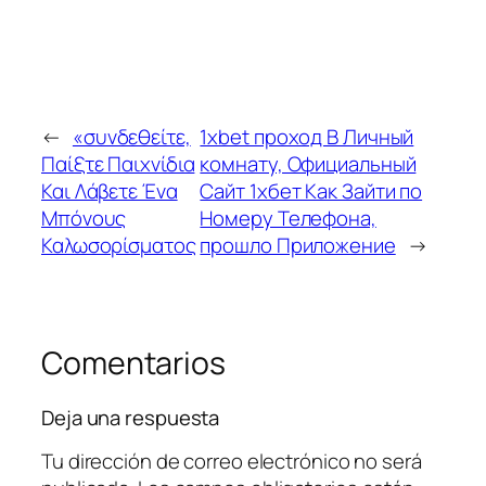
←
«συνδεθείτε,
1xbet проход В Личный
Παίξτε Παιχνίδια
комнату, Официальный
Και Λάβετε Ένα
Сайт 1хбет Как Зайти по
Μπόνους
Номеру Телефона,
Καλωσορίσματος
прошло Приложение
→
Comentarios
Deja una respuesta
Tu dirección de correo electrónico no será